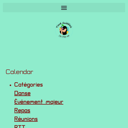
SUIVI INSCRIPTIONS 2026 (protégé par MdP)
Calendar
Catégories
Danse
Événement majeur
Repas
Réunions
RTT