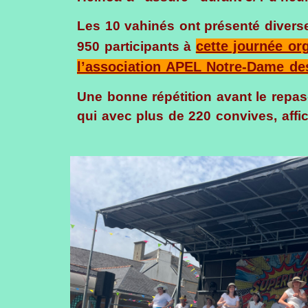
Les 10 vahinés ont présenté divers
cette journée or
950 participants à
l’association APEL Notre-Dame des
Une bonne répétition avant le repas
qui avec plus de 220 convives, affi