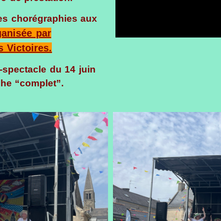
es chorégraphies aux
ganisée par
 Victoires.
-spectacle du 14 juin
che “complet”.